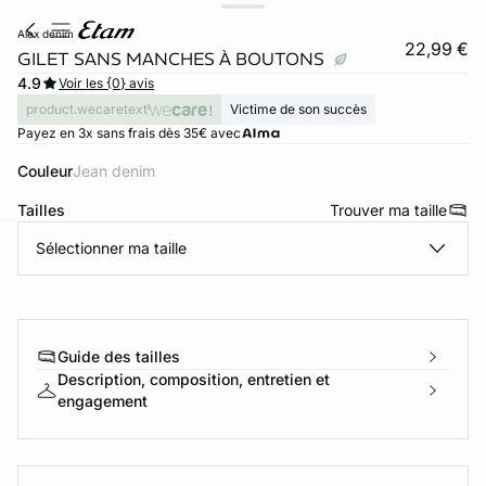
alex denim
22,99 €
GILET SANS MANCHES À BOUTONS
4.9
Voir les {0} avis
product.wecaretext
Victime de son succès
Payez en 3x sans frais dès 35€ avec
Couleur
jean denim
Tailles
Trouver ma taille
Sélectionner ma taille
ard
question
Guide des tailles
Description, composition, entretien et
engagement