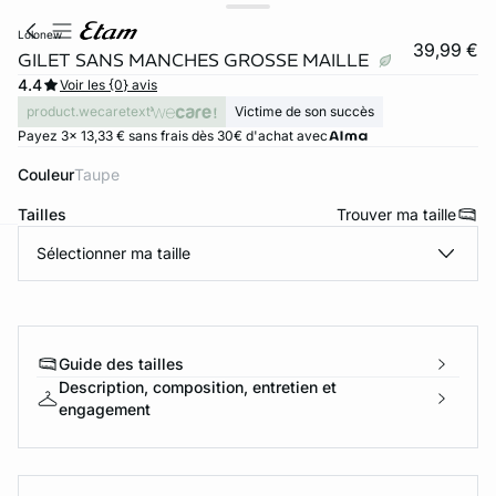
lolonew
39,99 €
GILET SANS MANCHES GROSSE MAILLE
4.4
Voir les {0} avis
product.wecaretext
Victime de son succès
Payez 3x 13,33 € sans frais dès 30€ d'achat avec
Couleur
taupe
Tailles
Trouver ma taille
Sélectionner ma taille
ard
question
Guide des tailles
Description, composition, entretien et
engagement