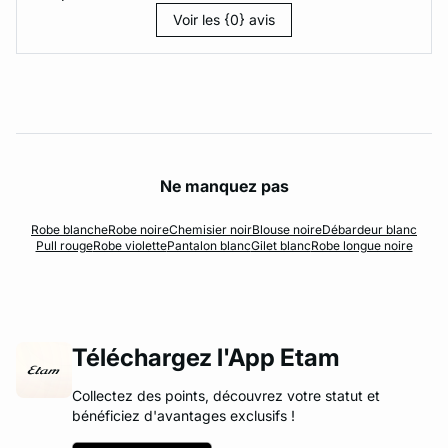
Voir les {0} avis
Ne manquez pas
Robe blanche
Robe noire
Chemisier noir
Blouse noire
Débardeur blanc
Pull rouge
Robe violette
Pantalon blanc
Gilet blanc
Robe longue noire
Téléchargez l'App Etam
Collectez des points, découvrez votre statut et
bénéficiez d'avantages exclusifs !