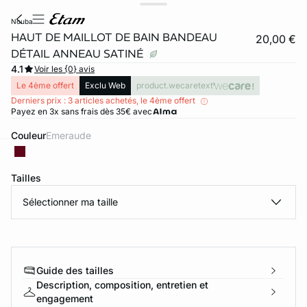
nouba
HAUT DE MAILLOT DE BAIN BANDEAU
20,00 €
DÉTAIL ANNEAU SATINÉ
4.1
Voir les {0} avis
Le 4ème offert
Exclu Web
product.wecaretext
Derniers prix : 3 articles achetés, le 4ème offert
Payez en 3x sans frais dès 35€ avec
Couleur
emeraude
ard
question
Tailles
Sélectionner ma taille
Guide des tailles
Description, composition, entretien et
engagement