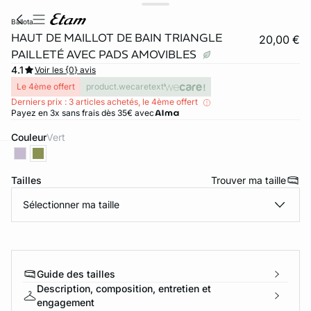
ballota
HAUT DE MAILLOT DE BAIN TRIANGLE
20,00 €
PAILLETÉ AVEC PADS AMOVIBLES
4.1
Voir les {0} avis
Le 4ème offert
product.wecaretext
Derniers prix : 3 articles achetés, le 4ème offert
Payez en 3x sans frais dès 35€ avec
Couleur
vert
ard
question
Tailles
Trouver ma taille
Sélectionner ma taille
Guide des tailles
Description, composition, entretien et
engagement