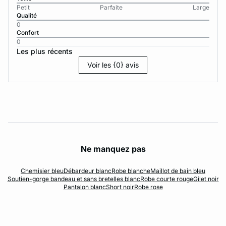
Petit
Parfaite
Large
Qualité
0
Confort
0
Les plus récents
Voir les {0} avis
Ne manquez pas
Chemisier bleu
Débardeur blanc
Robe blanche
Maillot de bain bleu
Soutien-gorge bandeau et sans bretelles blanc
Robe courte rouge
Gilet noir
Pantalon blanc
Short noir
Robe rose