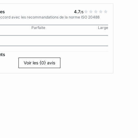
tes
4.7
/5
n accord avec les recommandations de la norme ISO 20488
Parfaite
Large
nts
Voir les {0} avis