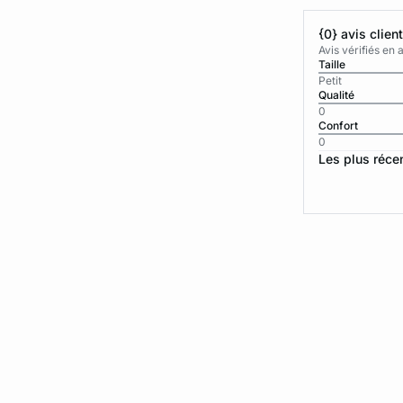
{0} avis clien
Avis vérifiés e
Taille
Petit
Qualité
0
Confort
0
Les plus réce