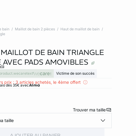
e bain
Maillot de bain 2 pièces
Haut de maillot de bain
ngle
 MAILLOT DE BAIN TRIANGLE
 AVEC PADS AMOVIBLES
vis
product.wecaretext
Victime de son succès
s prix : 3 articles achetés, le 4ème offert
rais dès 35€ avec
Trouver ma taille
a taille
AJOUTER AU PANIER