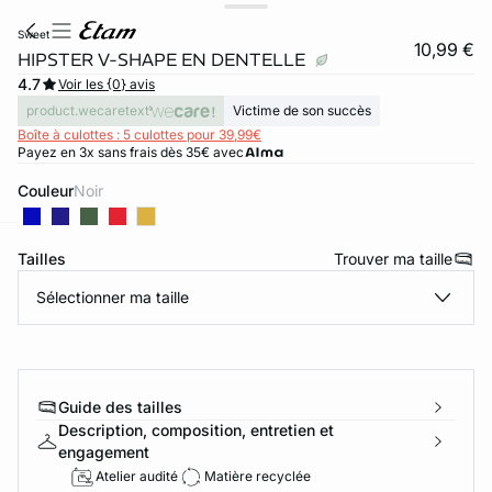
sweet
10,99 €
HIPSTER V-SHAPE EN DENTELLE
4.7
Voir les {0} avis
product.wecaretext
Victime de son succès
Boîte à culottes : 5 culottes pour 39,99€
Payez en 3x sans frais dès 35€ avec
Couleur
noir
Tailles
Trouver ma taille
ard
question
Sélectionner ma taille
Guide des tailles
Description, composition, entretien et
engagement
Atelier audité
Matière recyclée