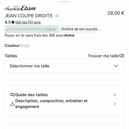
draighty gd
28,00 €
JEAN COUPE DROITE
4.5
Voir les {0} avis
product.wecaretext
Victime de son succès
Payez en 3x sans frais dès 35€ avec
Couleur
beige
Tailles
Trouver ma taille
Sélectionner ma taille
ard
question
Guide des tailles
Description, composition, entretien et
engagement