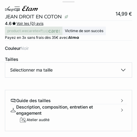
draight gd
14,99 €
JEAN DROIT EN COTON
4.6
Voir les {0} avis
product.wecaretext
Victime de son succès
Payez en 3x sans frais dès 35€ avec
Couleur
noir
Tailles
Sélectionner ma taille
ard
question
Guide des tailles
Description, composition, entretien et
engagement
Atelier audité