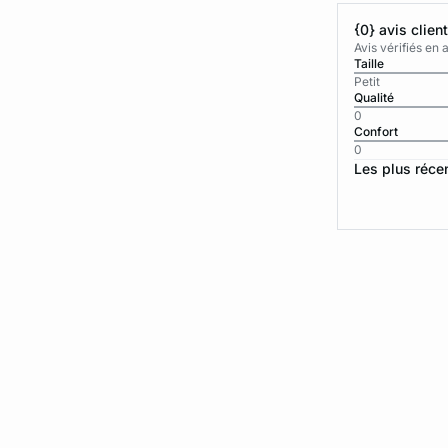
{0} avis clien
Avis vérifiés e
Taille
Petit
Qualité
0
Confort
0
Les plus réce