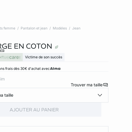
ts femme
Pantalon et jean
Modèles
Jean
RGE EN COTON
vis
xt
Victime de son succès
ns frais dès 30€ d'achat avec
nim
Trouver ma taille
a taille
AJOUTER AU PANIER