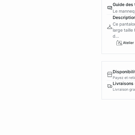
Guide des t
Le mannequ
Descriptio
Ce pantalon
large taille
d...
Atelier
Disponibili
Payez et reti
Livraisons 
Livraison gra