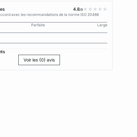
tes
4.8
/5
n accord avec les recommandations de la norme ISO 20488
Parfaite
Large
nts
Voir les {0} avis