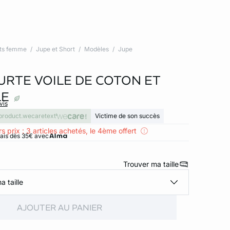
ts femme
Jupe et Short
Modèles
Jupe
URTE VOILE DE COTON ET
LE
vis
product.wecaretext
Victime de son succès
s prix : 3 articles achetés, le 4ème offert
rais dès 35€ avec
Trouver ma taille
a taille
AJOUTER AU PANIER