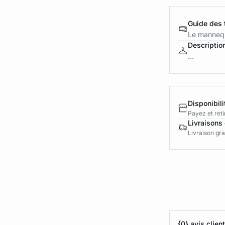
Guide des t
Le mannequ
Descriptio
...
Disponibili
Payez et reti
Livraisons 
Livraison gra
{0} avis clien