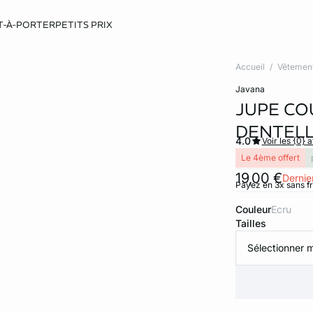
T-À-PORTER
PETITS PRIX
Accueil
Vêtemen
javana
JUPE CO
DENTEL
4.0
Voir les {0} a
Le 4ème offert
19,00 €
Dernier
Payez en 3x sans f
Couleur
ecru
Tailles
Sélectionner m