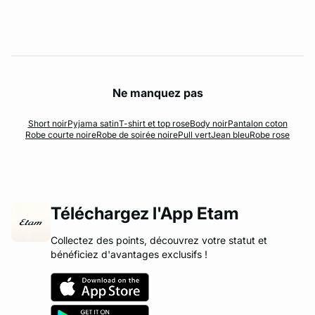
Ne manquez pas
Short noir
Pyjama satin
T-shirt et top rose
Body noir
Pantalon coton
Robe courte noire
Robe de soirée noire
Pull vert
Jean bleu
Robe rose
Téléchargez l'App Etam
Collectez des points, découvrez votre statut et
bénéficiez d'avantages exclusifs !