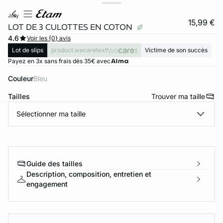
jolly
15,99 €
LOT DE 3 CULOTTES EN COTON
4.6
Voir les {0} avis
Lot de slips
product.wecaretext
Victime de son succès
Payez en 3x sans frais dès 35€ avec
Couleur
bleu
Tailles
Trouver ma taille
Sélectionner ma taille
ard
question
Guide des tailles
Description, composition, entretien et
engagement