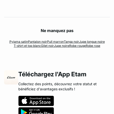
Ne manquez pas
Pyjama satin
Pantalon noir
Pull marron
Tanga noir
Jupe longue noire
T-shirt et top blanc
Gilet noir
Jupe noire
Robe rouge
Robe rose
Téléchargez l'App Etam
Collectez des points, découvrez votre statut et
bénéficiez d'avantages exclusifs !