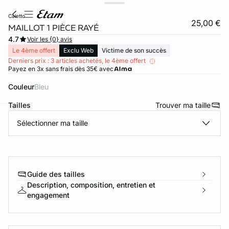
caletto
25,00 €
MAILLOT 1 PIÈCE RAYÉ
4.7
Voir les {0} avis
Le 4ème offert
Exclu Web
Victime de son succès
Derniers prix : 3 articles achetés, le 4ème offert
Payez en 3x sans frais dès 35€ avec
Couleur
bleu
Tailles
Trouver ma taille
Sélectionner ma taille
ard
question
Guide des tailles
Description, composition, entretien et
engagement