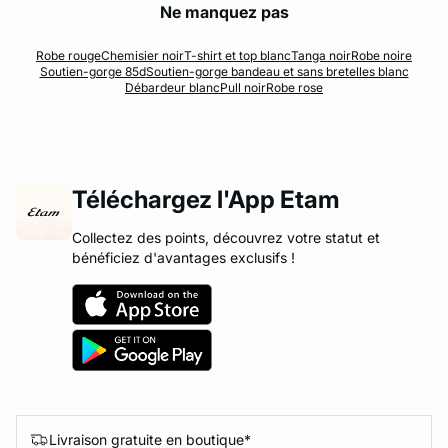
Ne manquez pas
Robe rouge
Chemisier noir
T-shirt et top blanc
Tanga noir
Robe noire
Soutien-gorge 85d
Soutien-gorge bandeau et sans bretelles blanc
Débardeur blanc
Pull noir
Robe rose
Téléchargez l'App Etam
Collectez des points, découvrez votre statut et
bénéficiez d'avantages exclusifs !
Livraison gratuite en boutique*