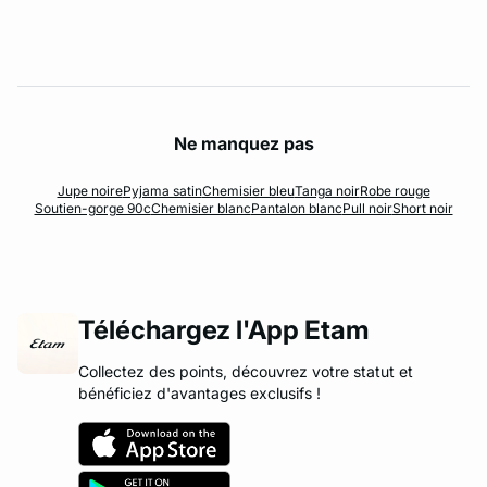
Ne manquez pas
Jupe noire
Pyjama satin
Chemisier bleu
Tanga noir
Robe rouge
Soutien-gorge 90c
Chemisier blanc
Pantalon blanc
Pull noir
Short noir
Téléchargez l'App Etam
Collectez des points, découvrez votre statut et
bénéficiez d'avantages exclusifs !