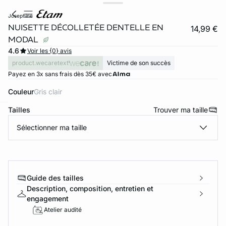
josephine
NUISETTE DÉCOLLETÉE DENTELLE EN
14,99 €
MODAL
4.6
Voir les {0} avis
product.wecaretext
Victime de son succès
Payez en 3x sans frais dès 35€ avec
Couleur
gris clair
Tailles
Trouver ma taille
ard
question
Sélectionner ma taille
Guide des tailles
Description, composition, entretien et
engagement
Atelier audité