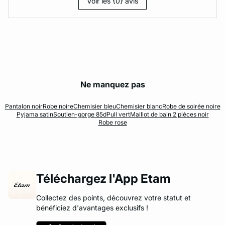
Voir les {0} avis
Ne manquez pas
Pantalon noir
Robe noire
Chemisier bleu
Chemisier blanc
Robe de soirée noire
Pyjama satin
Soutien-gorge 85d
Pull vert
Maillot de bain 2 pièces noir
Robe rose
Téléchargez l'App Etam
Collectez des points, découvrez votre statut et
bénéficiez d'avantages exclusifs !