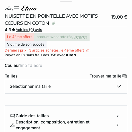
vanity
NUISETTE EN POINTELLE AVEC MOTIFS
19,00 €
CŒURS EN COTON
4.3
Voir les {0} avis
Le 4ème offert
product.wecaretext
Victime de son succès
Derniers prix : 3 articles achetés, le 4ème offert
Payez en 3x sans frais dès 35€ avec
Couleur
imp fd ecru
ard
question
Tailles
Trouver ma taille
Sélectionner ma taille
Guide des tailles
Description, composition, entretien et
engagement