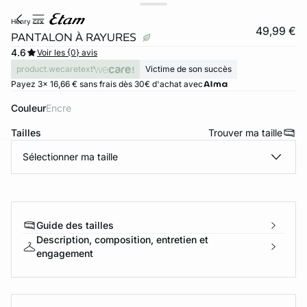
henry crx
49,99 €
PANTALON À RAYURES
4.6
Voir les {0} avis
product.wecaretext
Victime de son succès
Payez 3x 16,66 € sans frais dès 30€ d'achat avec
Couleur
encre
Tailles
Trouver ma taille
Sélectionner ma taille
ard
question
Guide des tailles
Description, composition, entretien et
engagement