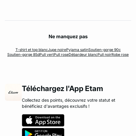
Ne manquez pas
T-shirt et top blanc
Jupe noire
Pyjama satin
Soutien-gorge 90c
Soutien-gorge 85d
Pull vert
Pull rose
Débardeur blanc
Pull noir
Robe rose
Téléchargez l'App Etam
Collectez des points, découvrez votre statut et
bénéficiez d'avantages exclusifs !