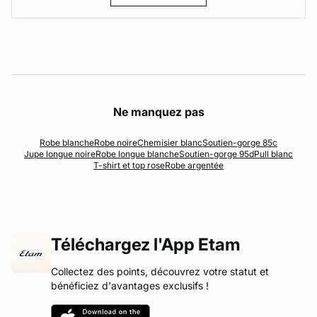
Ne manquez pas
Robe blanche
Robe noire
Chemisier blanc
Soutien-gorge 85c
Jupe longue noire
Robe longue blanche
Soutien-gorge 95d
Pull blanc
T-shirt et top rose
Robe argentée
Téléchargez l'App Etam
Collectez des points, découvrez votre statut et
bénéficiez d'avantages exclusifs !