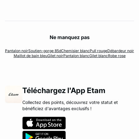
Ne manquez pas
Pantalon noir
Soutien-gorge 85d
Chemisier blanc
Pull rouge
Débardeur noir
Maillot de bain bleu
Gilet noir
Pantalon blanc
Gilet blanc
Robe rose
Téléchargez l'App Etam
Collectez des points, découvrez votre statut et
bénéficiez d'avantages exclusifs !