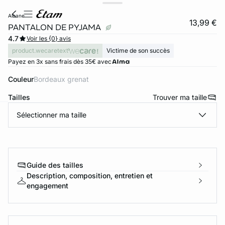
albane
13,99 €
PANTALON DE PYJAMA
4.7
Voir les {0} avis
product.wecaretext
Victime de son succès
Payez en 3x sans frais dès 35€ avec
Couleur
bordeaux grenat
Tailles
Trouver ma taille
Sélectionner ma taille
ard
question
Guide des tailles
Description, composition, entretien et
engagement