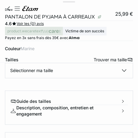
drew
25,99 €
PANTALON DE PYJAMA À CARREAUX
4.6
Voir les {0} avis
product.wecaretext
Victime de son succès
Payez en 3x sans frais dès 35€ avec
Couleur
marine
Tailles
Trouver ma taille
Sélectionner ma taille
ard
question
Guide des tailles
Description, composition, entretien et
engagement