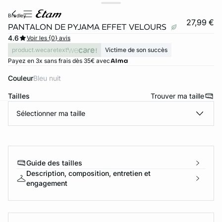
bradley
27,99 €
PANTALON DE PYJAMA EFFET VELOURS
4.6
Voir les {0} avis
product.wecaretext
Victime de son succès
Payez en 3x sans frais dès 35€ avec
Couleur
bleu nuit
Tailles
Trouver ma taille
Sélectionner ma taille
ard
question
Guide des tailles
Description, composition, entretien et
engagement