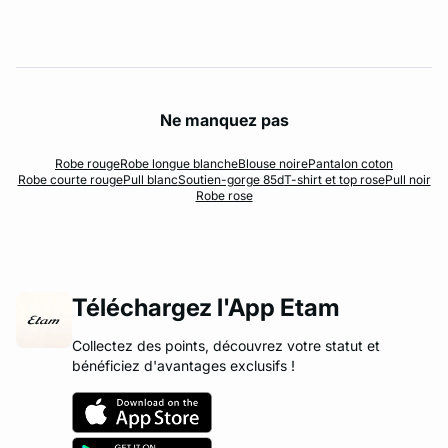
Ne manquez pas
Robe rouge
Robe longue blanche
Blouse noire
Pantalon coton
Robe courte rouge
Pull blanc
Soutien-gorge 85d
T-shirt et top rose
Pull noir
Robe rose
Téléchargez l'App Etam
Collectez des points, découvrez votre statut et
bénéficiez d'avantages exclusifs !