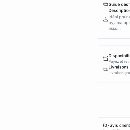
Guide des t
Descriptio
Idéal pour 
pyjama opte
assu...
Disponibili
Payez et reti
Livraisons 
Livraison gra
{0} avis clien