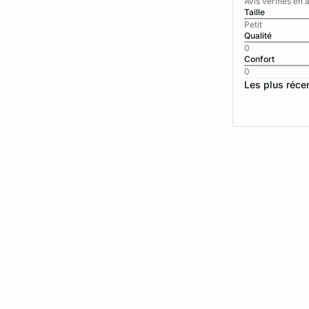
Avis vérifiés e
Taille
Petit
Qualité
0
Confort
0
Les plus réce