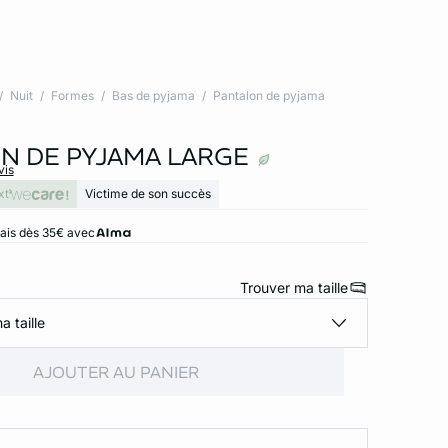
Nuit
Formes
Bas de pyjama
Pantalon de pyjama
N DE PYJAMA LARGE
vis
xt
Victime de son succès
rais dès 35€ avec
Trouver ma taille
a taille
AJOUTER AU PANIER