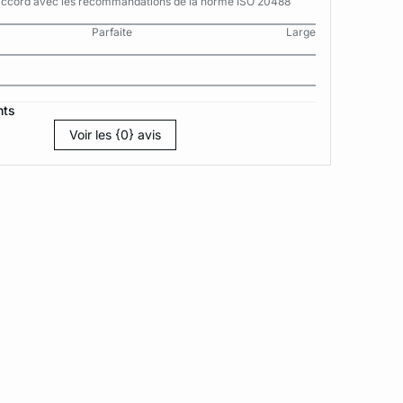
n accord avec les recommandations de la norme ISO 20488
Parfaite
Large
nts
Voir les {0} avis