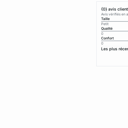
{0} avis clien
Avis vérifiés e
Taille
Petit
Qualité
0
Confort
0
Les plus réce