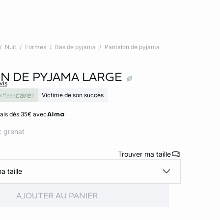
Nuit
Formes
Bas de pyjama
Pantalon de pyjama
N DE PYJAMA LARGE
vis
xt
Victime de son succès
rais dès 35€ avec
x grenat
Trouver ma taille
a taille
AJOUTER AU PANIER