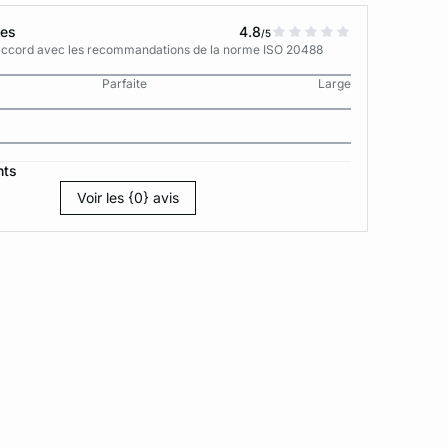
tes
4.8
/5
n accord avec les recommandations de la norme ISO 20488
Parfaite
Large
nts
Voir les {0} avis