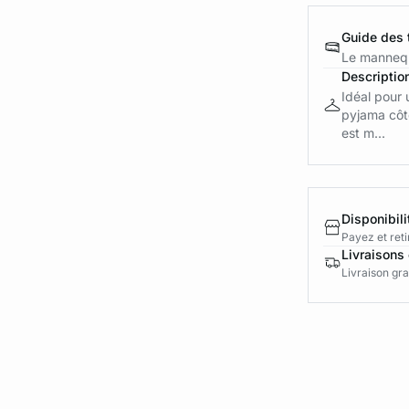
Guide des t
Le mannequ
Descriptio
Idéal pour 
pyjama côte
est m...
Disponibili
Payez et reti
Livraisons 
Livraison gra