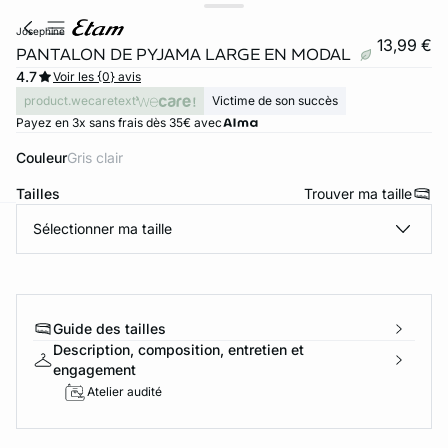
josephine
13,99 €
PANTALON DE PYJAMA LARGE EN MODAL
4.7
Voir les {0} avis
product.wecaretext
Victime de son succès
Payez en 3x sans frais dès 35€ avec
Couleur
gris clair
Tailles
Trouver ma taille
Sélectionner ma taille
ard
question
Guide des tailles
Description, composition, entretien et
engagement
Atelier audité