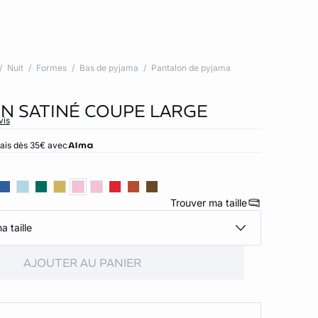
Nuit
Formes
Bas de pyjama
Pantalon de pyjama
N SATINÉ COUPE LARGE
vis
rais dès 35€ avec
Trouver ma taille
a taille
AJOUTER AU PANIER