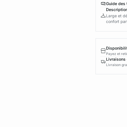
Guide des t
Descriptio
Large et dé
confort par
Disponibili
Payez et reti
Livraisons 
Livraison gra