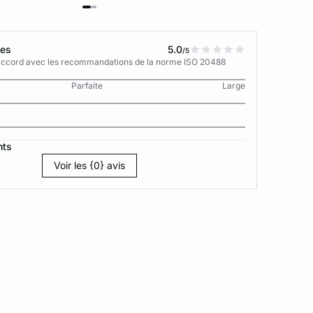
tes
5.0
/5
n accord avec les recommandations de la norme ISO 20488
Parfaite
Large
nts
Voir les {0} avis