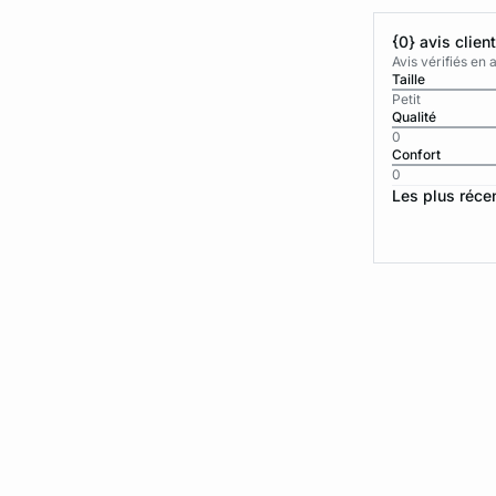
{0} avis clien
Avis vérifiés e
Taille
Petit
Qualité
0
Confort
0
Les plus réce