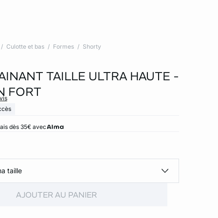
Culotte et bas
Formes
Shorty
AINANT TAILLE ULTRA HAUTE -
N FORT
vis
ccès
rais dès 35€ avec
a taille
AJOUTER AU PANIER