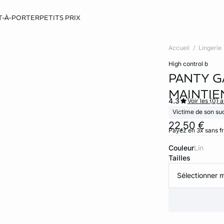
T-À-PORTER
PETITS PRIX
Accueil
Lingerie
high control b
PANTY G
MAINTIE
4.3
Voir les {0} a
Victime de son su
22,50 €
Payez en 3x sans f
Couleur
lin
Tailles
Sélectionner m