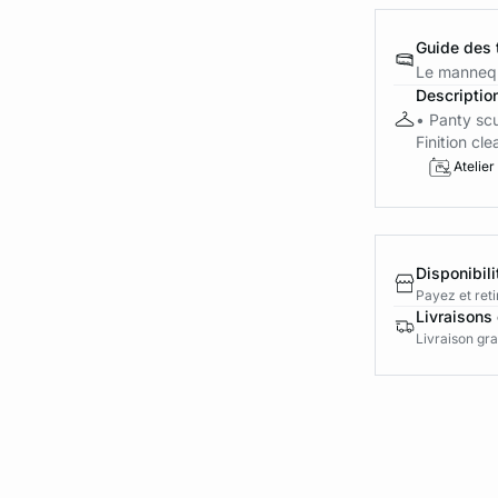
Guide des t
Le mannequ
Descriptio
• Panty scu
Finition cle
Atelier
Disponibili
Payez et reti
Livraisons 
Livraison gra