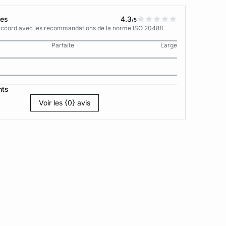
tes
4.3
/5
n accord avec les recommandations de la norme ISO 20488
Parfaite
Large
nts
Voir les {0} avis