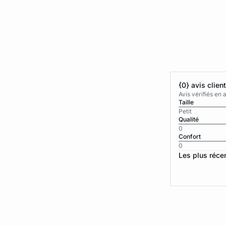
{0} avis clien
Avis vérifiés e
Taille
Petit
Qualité
0
Confort
0
Les plus réce