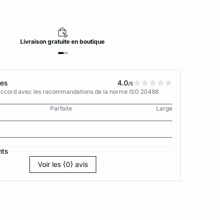
Livraison
gratuite
en boutique
tes
4.0
/5
n accord avec les recommandations de la norme ISO 20488
Parfaite
Large
nts
Voir les {0} avis