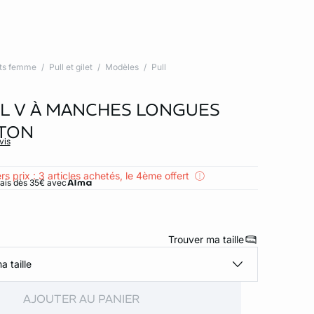
ts femme
Pull et gilet
Modèles
Pull
L V À MANCHES LONGUES
TON
vis
rs prix : 3 articles achetés, le 4ème offert
rais dès 35€ avec
Trouver ma taille
a taille
AJOUTER AU PANIER