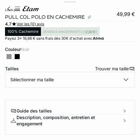
louis polo
49,99 €
PULL COL POLO EN CACHEMIRE
4.7
Voir les {0} avis
100% Cachemire
product.wecaretext
Payez 3x 16,66 € sans frais dès 30€ d'achat avec
Couleur
noir
Tailles
Trouver ma taille
ard
question
Sélectionner ma taille
Guide des tailles
Description, composition, entretien et
engagement