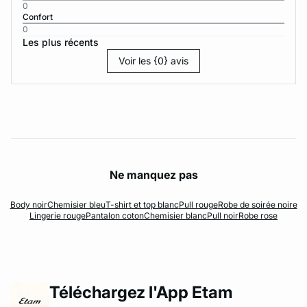
0
Confort
0
Les plus récents
Voir les {0} avis
Ne manquez pas
Body noir
Chemisier bleu
T-shirt et top blanc
Pull rouge
Robe de soirée noire
Lingerie rouge
Pantalon coton
Chemisier blanc
Pull noir
Robe rose
Téléchargez l'App Etam