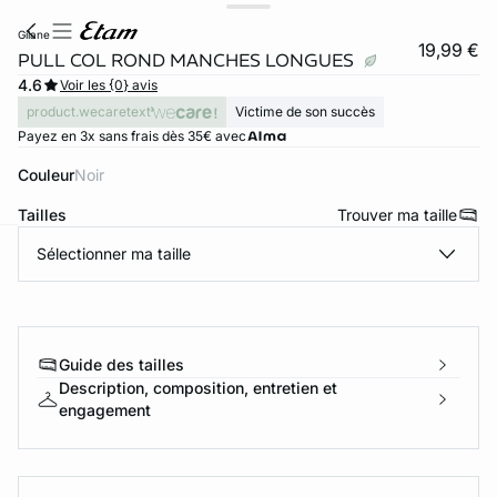
gilane
19,99 €
PULL COL ROND MANCHES LONGUES
4.6
Voir les {0} avis
product.wecaretext
Victime de son succès
Payez en 3x sans frais dès 35€ avec
Couleur
noir
Tailles
Trouver ma taille
Sélectionner ma taille
ard
question
Guide des tailles
Description, composition, entretien et
engagement