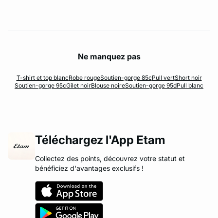
Ne manquez pas
T-shirt et top blanc
Robe rouge
Soutien-gorge 85c
Pull vert
Short noir
Soutien-gorge 95c
Gilet noir
Blouse noire
Soutien-gorge 95d
Pull blanc
Téléchargez l'App Etam
Collectez des points, découvrez votre statut et
bénéficiez d'avantages exclusifs !