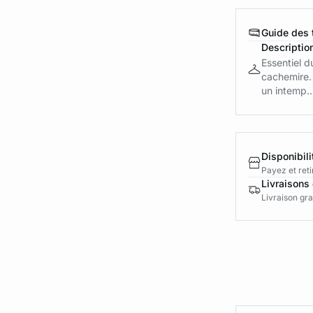
Guide des t
Descriptio
Essentiel d
cachemire.
un intemp..
Disponibili
Payez et reti
Livraisons 
Livraison gra