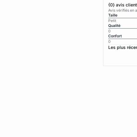
{0} avis clien
Avis vérifiés e
Taille
Petit
Qualité
0
Confort
0
Les plus réce