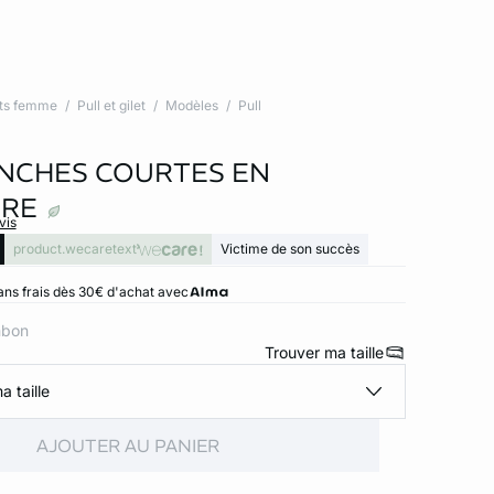
ts femme
Pull et gilet
Modèles
Pull
NCHES COURTES EN
IRE
vis
product.wecaretext
Victime de son succès
ans frais dès 30€ d'achat avec
nbon
Trouver ma taille
a taille
AJOUTER AU PANIER