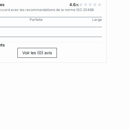
tes
4.6
/5
n accord avec les recommandations de la norme ISO 20488
Parfaite
Large
nts
Voir les {0} avis