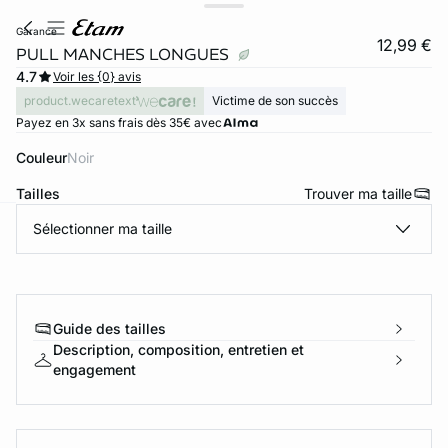
garance
12,99 €
PULL MANCHES LONGUES
4.7
Voir les {0} avis
product.wecaretext
Victime de son succès
Payez en 3x sans frais dès 35€ avec
Couleur
noir
Tailles
Trouver ma taille
Sélectionner ma taille
ard
question
Guide des tailles
Description, composition, entretien et
engagement