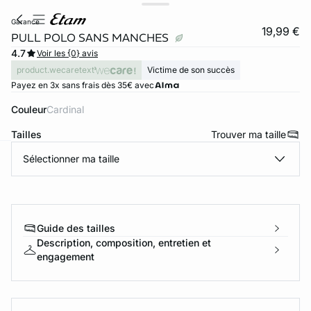
garance
19,99 €
PULL POLO SANS MANCHES
4.7
Voir les {0} avis
product.wecaretext
Victime de son succès
Payez en 3x sans frais dès 35€ avec
Couleur
cardinal
Tailles
Trouver ma taille
Sélectionner ma taille
ard
question
Guide des tailles
Description, composition, entretien et
engagement