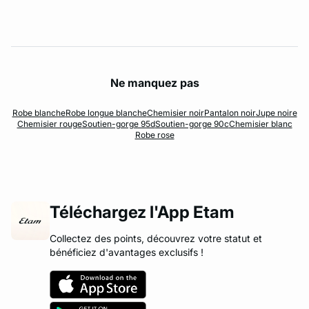
Ne manquez pas
Robe blanche
Robe longue blanche
Chemisier noir
Pantalon noir
Jupe noire
Chemisier rouge
Soutien-gorge 95d
Soutien-gorge 90c
Chemisier blanc
Robe rose
Téléchargez l'App Etam
Collectez des points, découvrez votre statut et
bénéficiez d'avantages exclusifs !