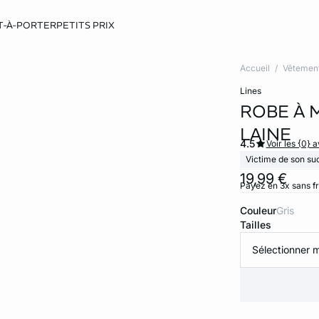
T-À-PORTER
PETITS PRIX
Accueil
Vêtemen
lines
ROBE À 
LAINE
4.5
Voir les {0} a
Victime de son su
19,99 €
Payez en 3x sans f
Couleur
gris
Tailles
Sélectionner m