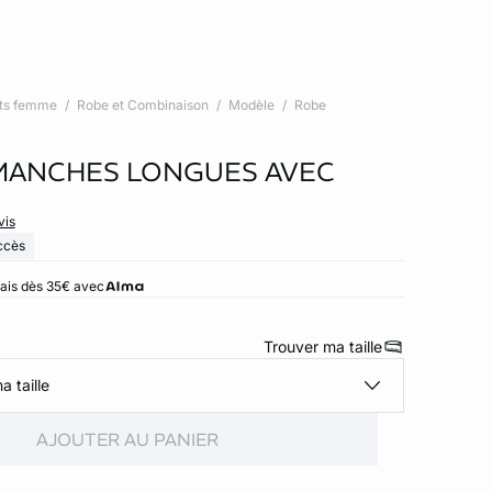
ts femme
Robe et Combinaison
Modèle
Robe
MANCHES LONGUES AVEC
vis
ccès
rais dès 35€ avec
Trouver ma taille
a taille
AJOUTER AU PANIER