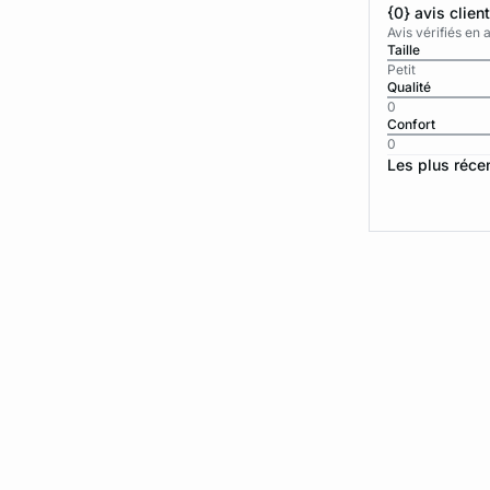
{0} avis clien
Avis vérifiés e
Taille
Petit
Qualité
0
Confort
0
Les plus réce