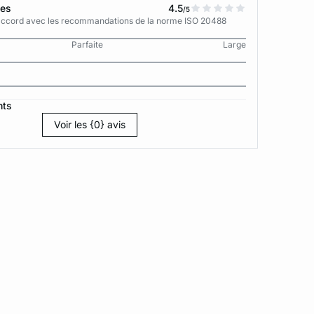
tes
4.5
/5
n accord avec les recommandations de la norme ISO 20488
Parfaite
Large
nts
Voir les {0} avis