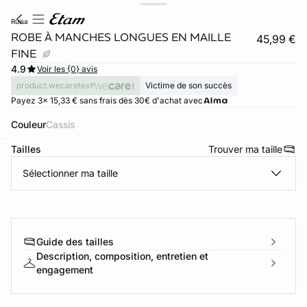
ruisa
ROBE À MANCHES LONGUES EN MAILLE
45,99 €
FINE
4.9
Voir les {0} avis
product.wecaretext
Victime de son succès
Payez 3x 15,33 € sans frais dès 30€ d'achat avec
Couleur
cassis
Tailles
Trouver ma taille
ard
question
Sélectionner ma taille
Guide des tailles
Description, composition, entretien et
engagement