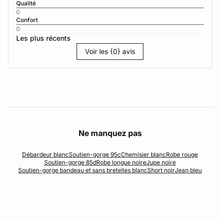
Qualité
0
Confort
0
Les plus récents
Voir les {0} avis
Ne manquez pas
Débardeur blanc
Soutien-gorge 95c
Chemisier blanc
Robe rouge
Soutien-gorge 85d
Robe longue noire
Jupe noire
Soutien-gorge bandeau et sans bretelles blanc
Short noir
Jean bleu