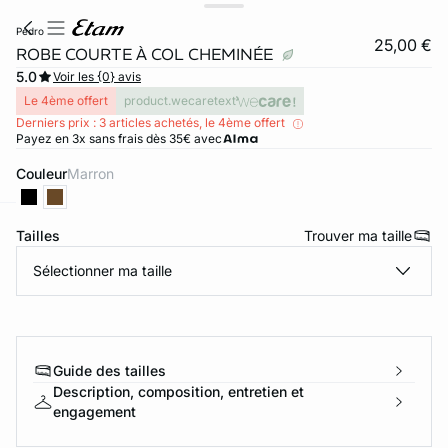
pedro
25,00 €
ROBE COURTE À COL CHEMINÉE
5.0
Voir les {0} avis
Le 4ème offert
product.wecaretext
Derniers prix : 3 articles achetés, le 4ème offert
Payez en 3x sans frais dès 35€ avec
Couleur
marron
Tailles
Trouver ma taille
ard
question
Sélectionner ma taille
Guide des tailles
Description, composition, entretien et
engagement