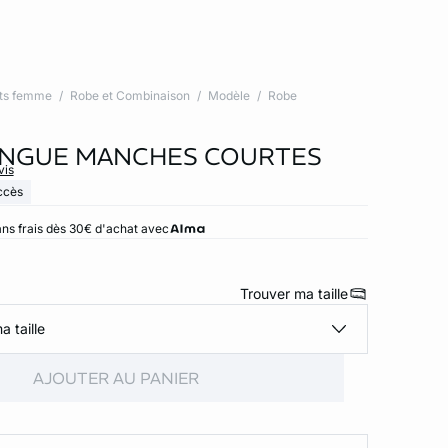
ts femme
Robe et Combinaison
Modèle
Robe
ONGUE MANCHES COURTES
vis
ccès
ns frais dès 30€ d'achat avec
Trouver ma taille
a taille
AJOUTER AU PANIER