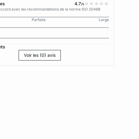
tes
4.7
/5
n accord avec les recommandations de la norme ISO 20488
Parfaite
Large
nts
Voir les {0} avis