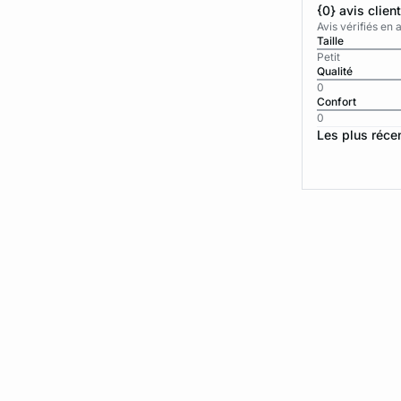
{0} avis clien
Avis vérifiés e
Taille
Petit
Qualité
0
Confort
0
Les plus réce