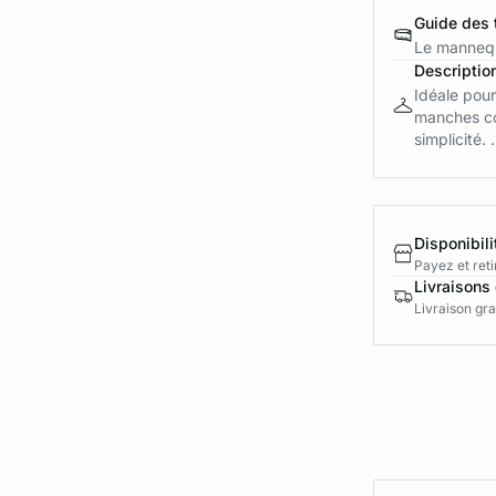
Guide des t
Le mannequ
Descriptio
Idéale pour
manches co
simplicité. .
Disponibili
Payez et reti
Livraisons 
Livraison gra