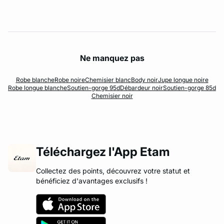
Ne manquez pas
Robe blanche
Robe noire
Chemisier blanc
Body noir
Jupe longue noire
Robe longue blanche
Soutien-gorge 95d
Débardeur noir
Soutien-gorge 85d
Chemisier noir
Téléchargez l'App Etam
Collectez des points, découvrez votre statut et
bénéficiez d'avantages exclusifs !