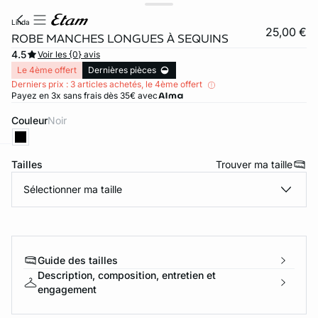
linda
25,00 €
ROBE MANCHES LONGUES À SEQUINS
4.5
Voir les {0} avis
Le 4ème offert
Dernières pièces
Derniers prix : 3 articles achetés, le 4ème offert
Payez en 3x sans frais dès 35€ avec
Couleur
noir
Tailles
Trouver ma taille
ard
question
Sélectionner ma taille
Guide des tailles
Description, composition, entretien et
engagement