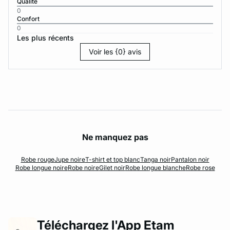
Qualité
0
Confort
0
Les plus récents
Voir les {0} avis
Ne manquez pas
Robe rouge
Jupe noire
T-shirt et top blanc
Tanga noir
Pantalon noir
Robe longue noire
Robe noire
Gilet noir
Robe longue blanche
Robe rose
Téléchargez l'App Etam