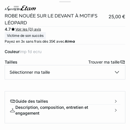
a genny imp
ROBE NOUÉE SUR LE DEVANT À MOTIFS
25,00 €
LÉOPARD
4.7
Voir les {0} avis
Victime de son succès
Payez en 3x sans frais dès 35€ avec
Couleur
imp fd ecru
Tailles
Trouver ma taille
ard
question
Sélectionner ma taille
Guide des tailles
Description, composition, entretien et
engagement