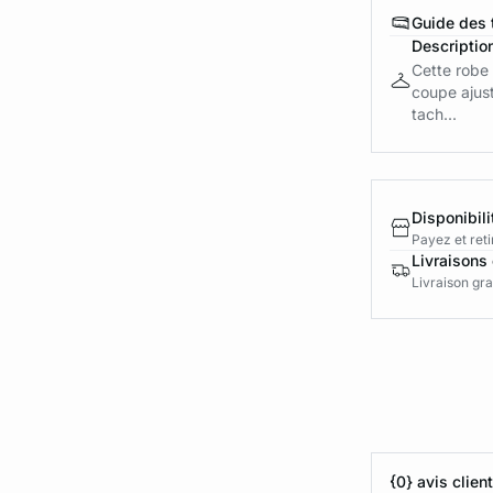
Guide des t
Descriptio
Cette robe 
coupe ajust
tach...
Disponibili
Payez et reti
Livraisons 
Livraison gra
{0} avis clien