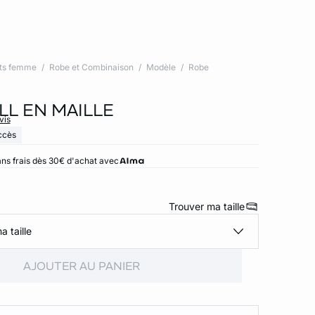
ts femme
Robe et Combinaison
Modèle
Robe
LL EN MAILLE
vis
ccès
ns frais dès 30€ d'achat avec
Trouver ma taille
a taille
AJOUTER AU PANIER