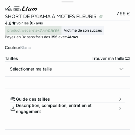
molly fleurs
7,99 €
SHORT DE PYJAMA À MOTIFS FLEURIS
4.6
Voir les {0} avis
product.wecaretext
Victime de son succès
Payez en 3x sans frais dès 35€ avec
Couleur
blanc
Tailles
Trouver ma taille
Sélectionner ma taille
ard
question
Guide des tailles
Description, composition, entretien et
engagement