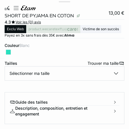
erin
13,00 €
SHORT DE PYJAMA EN COTON
4.3
Voir les {0} avis
Exclu Web
product.wecaretext
Victime de son succès
Payez en 3x sans frais dès 35€ avec
Couleur
blanc
Tailles
Trouver ma taille
ard
question
Sélectionner ma taille
Guide des tailles
Description, composition, entretien et
engagement