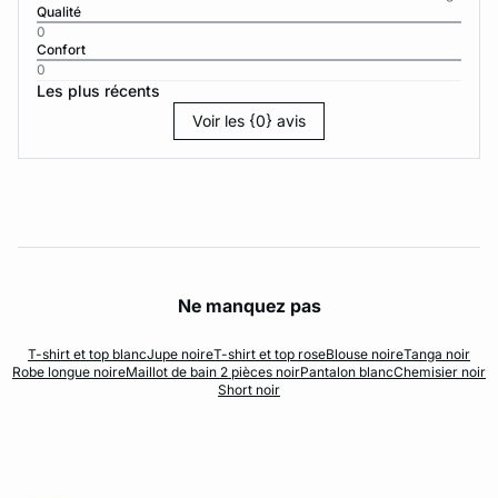
Qualité
0
Confort
0
Les plus récents
Voir les {0} avis
Ne manquez pas
T-shirt et top blanc
Jupe noire
T-shirt et top rose
Blouse noire
Tanga noir
Robe longue noire
Maillot de bain 2 pièces noir
Pantalon blanc
Chemisier noir
Short noir