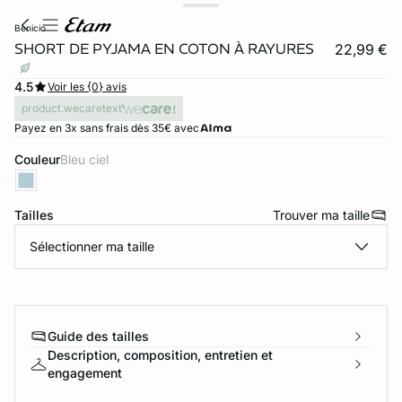
benicio
SHORT DE PYJAMA EN COTON À RAYURES
22,99 €
4.5
Voir les {0} avis
product.wecaretext
Payez en 3x sans frais dès 35€ avec
Couleur
bleu ciel
Tailles
Trouver ma taille
ard
question
Sélectionner ma taille
Guide des tailles
Description, composition, entretien et
engagement