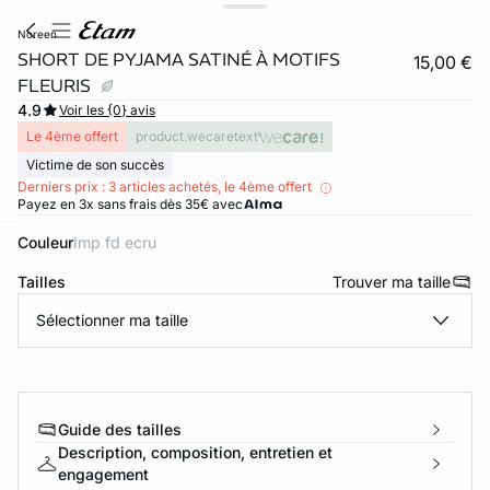
noreen
SHORT DE PYJAMA SATINÉ À MOTIFS
15,00 €
FLEURIS
4.9
Voir les {0} avis
Le 4ème offert
product.wecaretext
Victime de son succès
Derniers prix : 3 articles achetés, le 4ème offert
Payez en 3x sans frais dès 35€ avec
Couleur
imp fd ecru
ard
question
Tailles
Trouver ma taille
Sélectionner ma taille
Guide des tailles
Description, composition, entretien et
engagement