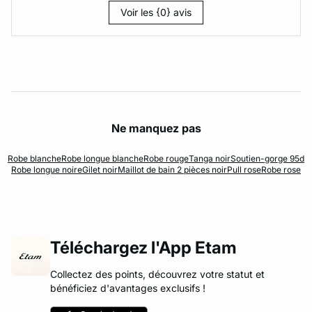
Voir les {0} avis
Ne manquez pas
Robe blanche
Robe longue blanche
Robe rouge
Tanga noir
Soutien-gorge 95d
Robe longue noire
Gilet noir
Maillot de bain 2 pièces noir
Pull rose
Robe rose
Téléchargez l'App Etam
Collectez des points, découvrez votre statut et
bénéficiez d'avantages exclusifs !