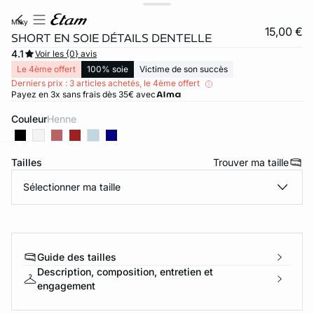
milky
15,00 €
SHORT EN SOIE DÉTAILS DENTELLE
4.1
Voir les {0} avis
Le 4ème offert
100% soie
Victime de son succès
Derniers prix : 3 articles achetés, le 4ème offert
Payez en 3x sans frais dès 35€ avec
Couleur
henne
Tailles
Trouver ma taille
ard
question
Sélectionner ma taille
Guide des tailles
Description, composition, entretien et
engagement