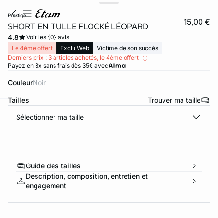
prestige
15,00 €
SHORT EN TULLE FLOCKÉ LÉOPARD
4.8
Voir les {0} avis
Le 4ème offert
Exclu Web
Victime de son succès
Derniers prix : 3 articles achetés, le 4ème offert
Payez en 3x sans frais dès 35€ avec
Couleur
noir
Tailles
Trouver ma taille
Sélectionner ma taille
ard
question
Guide des tailles
Description, composition, entretien et
engagement