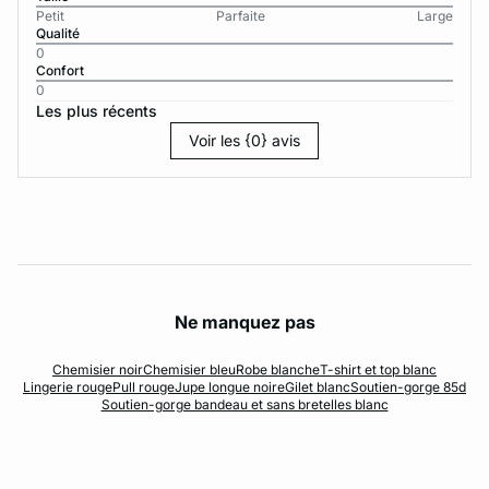
Petit
Parfaite
Large
Qualité
0
Confort
0
Les plus récents
Voir les {0} avis
Ne manquez pas
Chemisier noir
Chemisier bleu
Robe blanche
T-shirt et top blanc
Lingerie rouge
Pull rouge
Jupe longue noire
Gilet blanc
Soutien-gorge 85d
Soutien-gorge bandeau et sans bretelles blanc