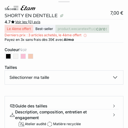
success
7,00 €
SHORTY EN DENTELLE
4.7
Voir les {0} avis
Le 4ème offert
Best-seller
product.wecaretext
Derniers prix : 3 articles achetés, le 4ème offert
Payez en 3x sans frais dès 35€ avec
Couleur
noir
Tailles
ard
question
Sélectionner ma taille
Guide des tailles
Description, composition, entretien et
engagement
Atelier audité
Matière recyclée