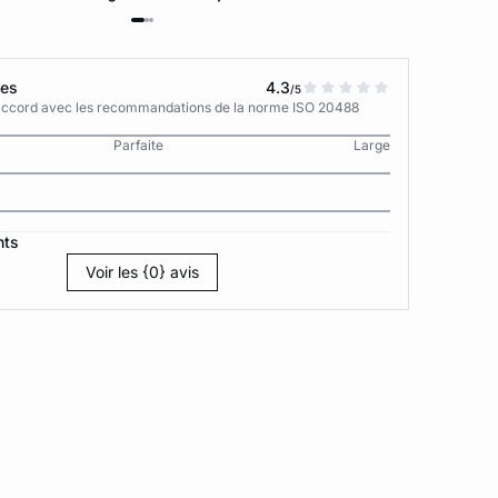
tes
4.3
/5
n accord avec les recommandations de la norme ISO 20488
Parfaite
Large
nts
Voir les {0} avis