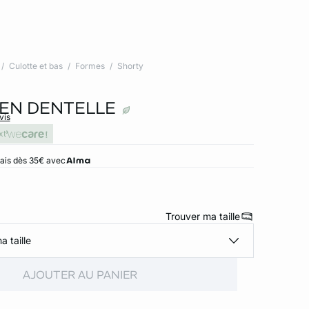
Culotte et bas
Formes
Shorty
EN DENTELLE
vis
xt
rais dès 35€ avec
Trouver ma taille
a taille
AJOUTER AU PANIER