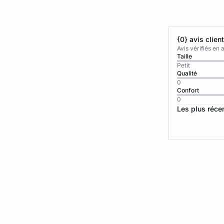
{0} avis clien
Avis vérifiés e
Taille
Petit
Qualité
0
Confort
0
Les plus réce